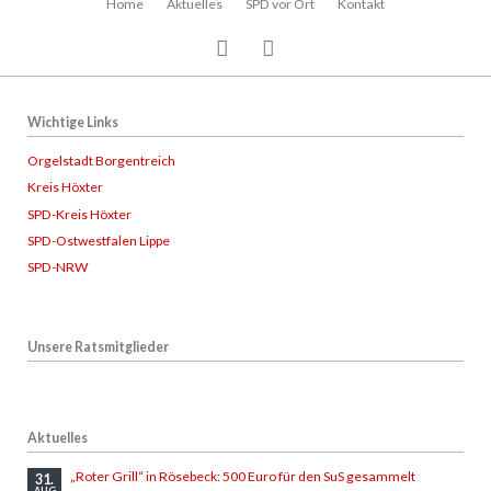
Home
Aktuelles
SPD vor Ort
Kontakt
überspringen
Wichtige Links
Orgelstadt Borgentreich
Kreis Höxter
SPD-Kreis Höxter
SPD-Ostwestfalen Lippe
SPD-NRW
Unsere Ratsmitglieder
Aktuelles
„Roter Grill“ in Rösebeck: 500 Euro für den SuS gesammelt
31.
AUG