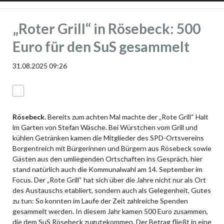
„Roter Grill“ in Rösebeck: 500
Facebook
Euro für den SuS gesammelt
31.08.2025 09:26
Rösebeck.
Bereits zum achten Mal machte der „Rote Grill“ Halt
im Garten von Stefan Wäsche. Bei Würstchen vom Grill und
kühlen Getränken kamen die Mitglieder des SPD-Ortsvereins
Borgentreich mit Bürgerinnen und Bürgern aus Rösebeck sowie
Gästen aus den umliegenden Ortschaften ins Gespräch, hier
stand natürlich auch die Kommunalwahl am 14. September im
Focus. Der „Rote Grill“ hat sich über die Jahre nicht nur als Ort
des Austauschs etabliert, sondern auch als Gelegenheit, Gutes
zu tun: So konnten im Laufe der Zeit zahlreiche Spenden
gesammelt werden. In diesem Jahr kamen 500 Euro zusammen,
die dem SuS Rösebeck zugutekommen. Der Betrag fließt in eine